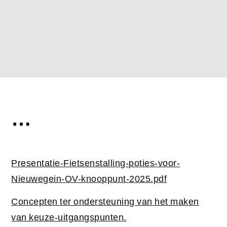
Home
…
Uncategorized
…
Presentatie-Fietsenstalling-poties-voor-
Nieuwegein-OV-knooppunt-2025.pd
f
Concepten ter ondersteuning van het maken
van keuze-uitgangspunten.