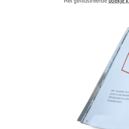
Het geïllustreerde
boekje 