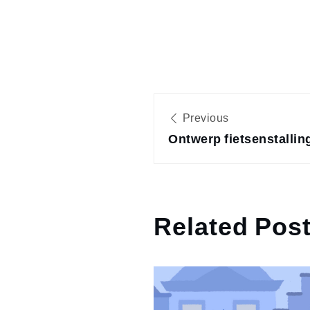
Bericht
Previous
Ontwerp fietsenstallin
navigatie
Related Pos