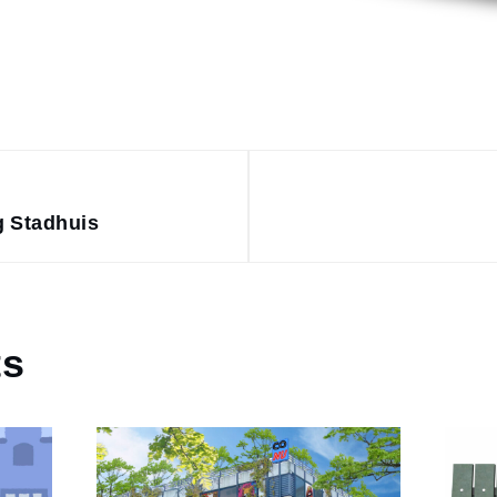
g Stadhuis
ts