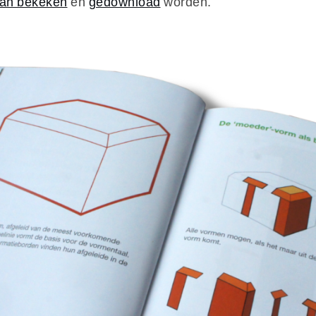
kan bekeken
en
gedownload
worden.