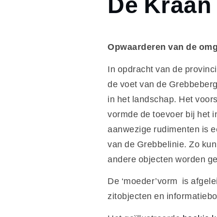
De Kraan 
Inspiratie
De Kraan
van de
Grebbelinie
Opwaarderen van de omg
In opdracht van de provinc
de voet van de Grebbeberg
in het landschap. Het voors
vormde de toevoer bij het i
aanwezige rudimenten is e
van de Grebbelinie. Zo kun
andere objecten worden gep
De ‘moeder’vorm is afgele
zitobjecten en informatie